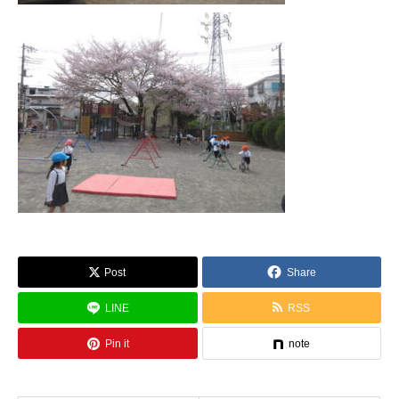
Post
Share
LINE
RSS
Pin it
note